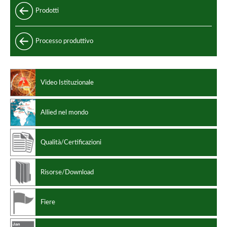
Prodotti
Tubi saldati longitudinalmente
Processo produttivo
Tubi clad saldati longitudinalmente
Prestazioni dei tubi clad
Video Istituzionale
Standard di produzione
Codici di progettazione
Allied nel mondo
Qualità/Certificazioni
Risorse/Download
Fiere