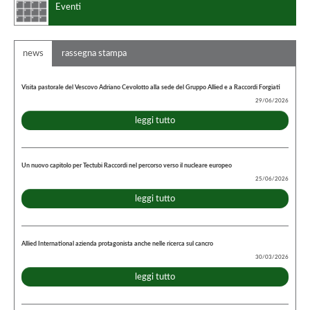
Eventi
news
rassegna stampa
Visita pastorale del Vescovo Adriano Cevolotto alla sede del Gruppo Allied e a Raccordi Forgiati
29/06/2026
leggi tutto
Un nuovo capitolo per Tectubi Raccordi nel percorso verso il nucleare europeo
25/06/2026
leggi tutto
Allied International azienda protagonista anche nelle ricerca sul cancro
30/03/2026
leggi tutto