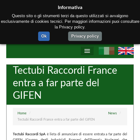
Informativa
Questo sito o gli strumenti terzi da questo utilizzati si avvalgono
esclusivamente di cookies tecnici. Per maggiori informazioni puoi consultare
la Privacy policy.
Ok
Privacy policy
Home
Tectubi Raccordi France
Chi siamo
entra a far parte del
Prodotti
GIFEN
Materiali
Processo produttivo
Home
/
News
/
Tectubi Raccordi France entra a far parte del GIFEN
Contatti
Tectubi Raccordi SpA
è lieta di annunciare di essere entrata a far parte del