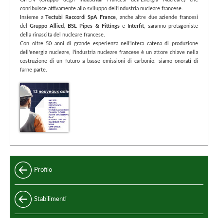
GIFEN (Gruppo degli Industriali Francesi dell’Energia Nucleare) che
conribuisce attivamente allo sviluppo dell’industria nucleare francese.
Insieme a
Tectubi Raccordi SpA France
, anche altre due aziende francesi
del
Gruppo Allied
,
BSL Pipes & Fittings
e
Interfit
, saranno protagoniste
della rinascita del nucleare francese.
Con oltre 50 anni di grande esperienza nell'intera catena di produzione
dell'energia nucleare, l'industria nucleare francese è un attore chiave nella
costruzione di un futuro a basse emissioni di carbonio: siamo onorati di
farne parte.
Profilo
Stabilimenti